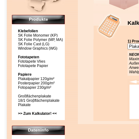
Produkte
Kalk
Klebefolien
SK Folie Monomer (KP)
SK Folie Polymer (MP, MA)
1) Pro
SK Folie Cast (LG)
Window Graphics (WG)
NEO
Fototapeten
Maxim
Fototapete Vlies
Außen
Fototapete Papier
Anwen
Wahlp
Papiere
Plakatpapier 120g/m²
Posterpapier 200g/m²
Fotopapier 230g/m²
Großflächenplakate
18/1 Groβflächenplakate
Plakate
>> Zum Kalkulator! <<
Dateninfo