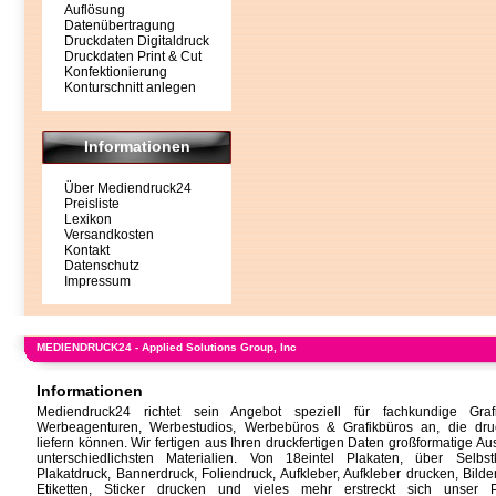
Auflösung
Datenübertragung
Druckdaten Digitaldruck
Druckdaten Print & Cut
Konfektionierung
Konturschnitt anlegen
Informationen
Über Mediendruck24
Preisliste
Lexikon
Versandkosten
Kontakt
Datenschutz
Impressum
MEDIENDRUCK24 - Applied Solutions Group, Inc
Informationen
Mediendruck24 richtet sein Angebot speziell für fachkundige Grafi
Werbeagenturen, Werbestudios, Werbebüros & Grafikbüros an, die druc
liefern können. Wir fertigen aus Ihren druckfertigen Daten großformatige A
unterschiedlichsten Materialien. Von
18eintel Plakaten
, über Selbstk
Plakatdruck, Bannerdruck, Foliendruck, Aufkleber,
Aufkleber drucken
,
Bilde
Etiketten,
Sticker drucken
und vieles mehr erstreckt sich unser Pr