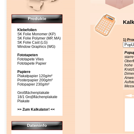
Produkte
Kalk
Klebefolien
SK Folie Monomer (KP)
SK Folie Polymer (MP, MA)
1) Pro
SK Folie Cast (LG)
Window Graphics (WG)
Popup
Fototapeten
starre
Fototapete Vlies
Oberf
Fototapete Papier
hohe 
Kratz
Papiere
Dimen
Plakatpapier 120g/m²
Anwen
Posterpapier 200g/m²
Aufst
Fotopapier 230g/m²
Mess
Großflächenplakate
18/1 Groβflächenplakate
Plakate
>> Zum Kalkulator! <<
Dateninfo