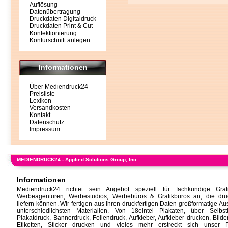
Auflösung
Datenübertragung
Druckdaten Digitaldruck
Druckdaten Print & Cut
Konfektionierung
Konturschnitt anlegen
Informationen
Über Mediendruck24
Preisliste
Lexikon
Versandkosten
Kontakt
Datenschutz
Impressum
MEDIENDRUCK24 - Applied Solutions Group, Inc
Informationen
Mediendruck24 richtet sein Angebot speziell für fachkundige Grafi
Werbeagenturen, Werbestudios, Werbebüros & Grafikbüros an, die druc
liefern können. Wir fertigen aus Ihren druckfertigen Daten großformatige A
unterschiedlichsten Materialien. Von
18eintel Plakaten
, über Selbstk
Plakatdruck, Bannerdruck, Foliendruck, Aufkleber,
Aufkleber drucken
,
Bilde
Etiketten,
Sticker drucken
und vieles mehr erstreckt sich unser Pr